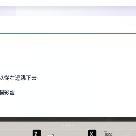
以從右邊跳下去
個彩蛋
】