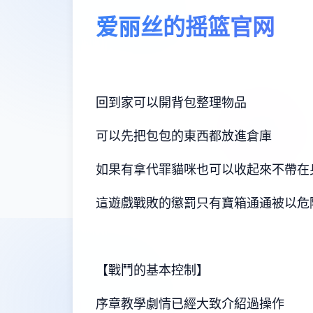
爱丽丝的摇篮官网
回到家可以開背包整理物品
可以先把包包的東西都放進倉庫
如果有拿代罪貓咪也可以收起來不帶在
這遊戲戰敗的懲罰只有寶箱通通被以危
【戰鬥的基本控制】
序章教學劇情已經大致介紹過操作