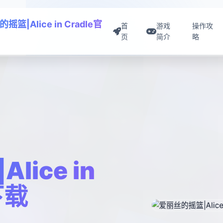
摇篮|Alice in Cradle官
首
游戏
操作攻
页
简介
略
ice in
下载