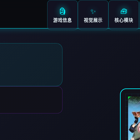
🗿
✨
🧰
游戏信息
视觉展示
核心模块
师