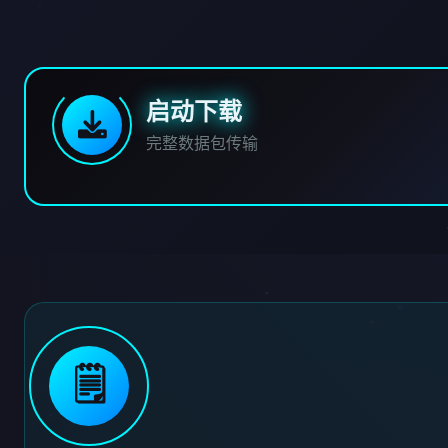
启动下载
完整数据包传输
🗒️